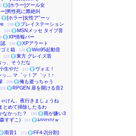
[ホラー]グール女
2
ラー]男性死に際絶叫
[ホラー]女性ア"ーッ
5
ye
プレイステーション
249
s
MSNメッセ タイプ音
244
XP情報バー
9
確認
XPアラート
234
Pゴミ箱
Win95起動音
228
東方 グレイズ音
223
おっ、そうだな
小生やだ
ヴォエ！
215
ンッ… マ゜ッ！ア゛ッ！↑
輩
俺も逝っちゃう
206
RPGEN 扉を開ける音2
201
じゃけん、夜行きましょうね
まとめて掃除したるわ
かなかった？
雨が嫌い3
186
森すずこ)
ﾑﾊﾊﾊｯﾊｧｗ
181
雨音1
FF4-2(分割)
173