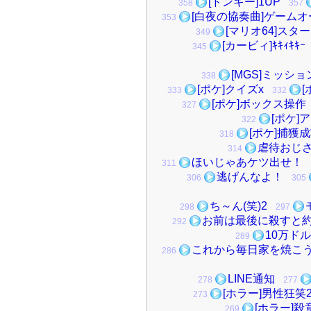
[ドンキー]1UP
358
357
[白夜の協奏曲]ゲーム
353
[マリオ64]スタ
349
[カービィ]ｷｷｨｷｷｰ
345
[MGS]ミッシ
338
[ポケ]クイズx
[
333
332
[ポケ]ボックス操作
327
[ポケ]
322
[ポケ]捕獲
318
虐待おじ
314
ほいじゃあケツ出せ！
311
逃げんなよ！
306
305
ち～ん(笑)2
298
297
お前は最後に殺すと
292
10万ド
289
これから毎日家を焼こ
286
LINE通知
278
277
[ホラー]男性狂笑
273
[ホラー]
269