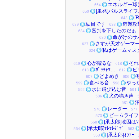
エネルギー球(
654
[単発]パルスライフ
650
[
643
駄目です
奇襲攻
639
638
審判を下したのだぁ
634
命がけのサ
630
さすが天才ゲーマ
627
私はゲームマス
624
心が躍るな
それ
619
618
ﾎﾟｯﾁｬﾏ…
ビ
613
612
どよめき
607
606
食べる音
やっ
599
598
水に飛び込む音
592
591
犬の鳴き声
586
581
レーダー
578
577
ビームライフ
573
[承太郎]敗因はｿﾚ
568
[承太郎]ﾔﾚﾔﾚﾀﾞｾﾞ
564
563
[承太郎]ｵﾗｧｰ
558