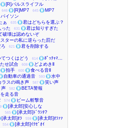
[R]パルスライフル
[R]MP7
MP7
646
645
・パイソン
たぁ
君はどちらを選ぶ？
635
入った
君は知りすぎた
631
て破壊は認めないぞ
マスターの私に逆らった罰だ
だろ
君を削除する
621
いてつくはどう
ﾎﾟｯﾁｬﾏ…
614
たせ試合
どよめきⅡ
608
拍手
食べる音Ⅱ
600
自動車の通過音
水中
593
カラスの鳴き声
笑い声
587
き声
BETA警報
582
路を走る音
2
ビーム斬撃音
574
[承太郎]安心しな
9
く
[承太郎]ﾄﾞｳｼﾀ?
565
[承太郎]ｵﾗ
[承太郎]ｵﾗｧｧ
559
[承太郎]ｲｸｾﾞｵｲ
554