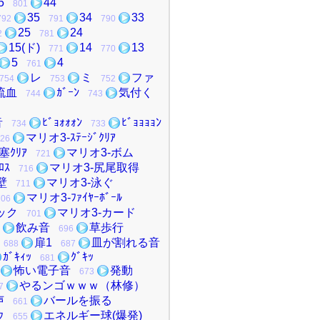
5
44
801
35
34
33
792
791
790
25
24
2
781
15(ド)
14
13
771
770
5
4
761
レ
ミ
ファ
754
753
752
流血
ｶﾞｰﾝ
気付く
744
743
音
ﾋﾞｮｫｫｫﾝ
ﾋﾞｮｮｮｮﾝ
734
733
マリオ3-ｽﾃｰｼﾞｸﾘｱ
26
塞ｸﾘｱ
マリオ3-ボム
721
ﾛｽ
マリオ3-尻尾取得
716
壁
マリオ3-泳ぐ
711
マリオ3-ﾌｧｲﾔｰﾎﾞｰﾙ
706
ック
マリオ3-カード
701
飲み音
草歩行
696
扉1
皿が割れる音
688
687
ｶﾞｷｨｯ
ｸﾞｷｯ
681
怖い電子音
発動
673
やるンゴｗｗｗ（林修）
7
声
バールを振る
661
ウ
エネルギー球(爆発)
655