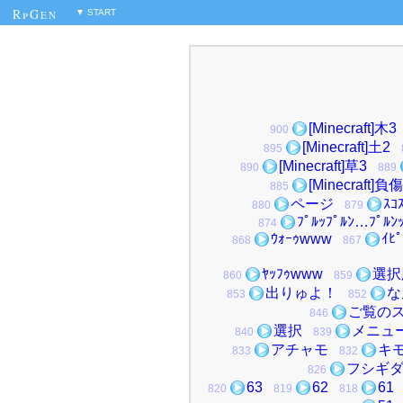
RpG
▼ START
EN
[Minecraft]木3
900
[Minecraft]土2
895
[Minecraft]草3
890
889
[Minecraft]負
885
ページ
ｽｺ
880
879
ﾌﾟﾙｯﾌﾟﾙﾝ…ﾌﾟﾙﾝ
874
ｳｫｰｩwww
ｲﾋ
868
867
ﾔｯﾌｩwww
選択
860
859
出りゅよ！
な
853
852
ご覧の
846
選択
メニュ
840
839
アチャモ
キ
833
832
フシギ
826
63
62
61
820
819
818