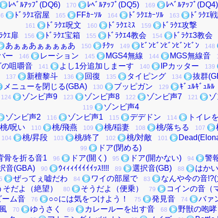
ﾚﾍﾞﾙｱｯﾌﾟ(DQ6)
ﾚﾍﾞﾙｱｯﾌﾟ(DQ5)
ﾚﾍﾞﾙｱｯﾌﾟ(DQ4)
170
169
ﾄﾞﾗｸｴ宿屋
FFｶｰｿﾙ
ﾄﾞﾗｸｴｶｰｿﾙ
ﾄﾞﾗｸ
66
165
164
163
ﾄﾞﾗｸｴ呪文
ﾄﾞﾗｸｴﾐｽ
ﾄﾞﾗｸｴ攻撃
161
160
159
ﾞﾗｸｴ扉
ﾄﾞﾗｸｴ宝箱
ﾄﾞﾗｸｴ4教会
ﾄﾞﾗｸｴ3教会
156
155
154
あぁぁあぁぁぁぁあ
ﾁｸｯ
ﾋﾞﾝﾋﾞﾝﾋﾞﾝﾋﾞﾝﾋﾞﾝ
150
149
148
バー
レーション
MGS4無線
MGS無線音
146
145
144
ビの咀嚼音
よし1分追加しまーす
IPカッター
141
140
139
新檀黎斗
回復
タイピング
抜群(G
137
136
135
134
メニューを閉じる(GBA)
ブッピガン
ｷﾞｭﾙｷﾞｭﾙﾙ
130
129
ゾンビ声9
ゾンビ声8
ゾンビ声7
ゾ
124
123
122
121
ゾンビ声4
119
ゾンビ声2
ゾンビ声1
デデドン
トイレ
116
115
114
桃/呪い
桃/飛燕
桃/稲妻
桃/落ちる
110
109
108
107
桃/昇段
桃/終了
桃/対敵
Dead(Elon
104
103
102
101
ドア(閉める)
99
背骨を折る音1
ドア(開く)
ドア(開かない)
警報
96
95
94
択音(GBA)
ｳｨｨｨｲｲｲｲｲｯｽ!!!!
選択音(GB)
はか
90
89
88
ぜってぇ嘘だわ
ワイの部屋で
なんや今の音!?(
5
84
83
うそだよ（絶望）
そうだよ（便乗）
コインの音（
80
79
ビーム音
○○には気をつけよう！
発見音
バァ
76
75
74
風
ゆうさく
カレールーを出す音
野獣の咆哮
70
69
68