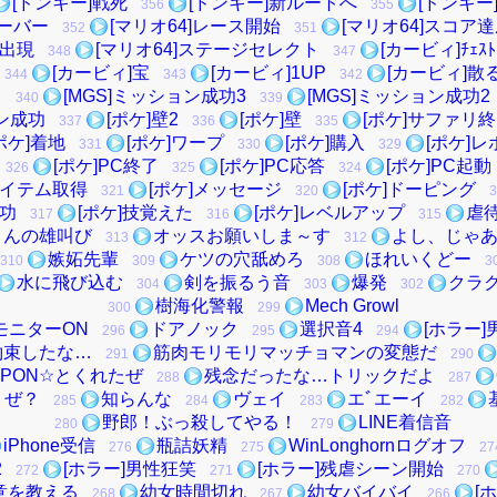
[ドンキー]戦死
[ドンキー]新ルートへ
[ドンキー
356
355
オーバー
[マリオ64]レース開始
[マリオ64]スコア
352
351
ー出現
[マリオ64]ステージセレクト
[カービィ]ﾁｪｽﾄ
348
347
[カービィ]宝
[カービィ]1UP
[カービィ]散
344
343
342
[MGS]ミッション成功3
[MGS]ミッション成功2
340
339
ョン成功
[ポケ]壁2
[ポケ]壁
[ポケ]サファリ
337
336
335
ポケ]着地
[ポケ]ワープ
[ポケ]購入
[ポケ]
331
330
329
[ポケ]PC終了
[ポケ]PC応答
[ポケ]PC起動
326
325
324
アイテム取得
[ポケ]メッセージ
[ポケ]ドーピング
321
320
3
成功
[ポケ]技覚えた
[ポケ]レベルアップ
虐
317
316
315
さんの雄叫び
オッスお願いしま～す
よし、じゃ
313
312
嫉妬先輩
ケツの穴舐めろ
ほれいくどー
310
309
308
3
水に飛び込む
剣を振るう音
爆発
クラ
304
303
302
樹海化警報
Mech Growl
300
299
モニターON
ドアノック
選択音4
[ホラー]
296
295
294
約束したな…
筋肉モリモリマッチョマンの変態だ
291
290
ルPON☆とくれたぜ
残念だったな…トリックだよ
288
287
うぜ？
知らんな
ヴェイ
エﾞエーイ
285
284
283
282
野郎！ぶっ殺してやる！
LINE着信音
280
279
iPhone受信
瓶詰妖精
WinLonghornログオフ
276
275
27
2
[ホラー]男性狂笑
[ホラー]残虐シーン開始
272
271
270
殺意を教える
幼女時間切れ
幼女バイバイ
[
268
267
266