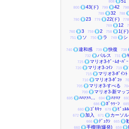
51
808
43(ド)
42
800
799
798
32
789
788
23
22(ド)
780
779
778
12
769
7
3
2
1(
760
759
758
ソ
ラ
シ
751
750
749
違和感
快復
740
739
738
パルス
732
731
マリオ3-ｹﾞｰﾑｵｰﾊﾞｰ
725
マリオ3-ｺｲﾝ
720
719
マリオ3-ﾎﾟｲﾝﾄ
715
マリオ3-ﾎﾟｺｯ
710
7
マリオ3-すべる
705
70
マリオ3-新マッ
700
ﾊﾊｧｧﾊ…
ﾊｧﾊｧ
695
694
69
ｶﾞｩｩｰﾝ
686
68
ｺﾞｷｷｯ
ﾋﾞｭﾙﾙ
680
679
加入
カーソル
672
671
ﾃﾞｭｸｼ
666
665
手榴弾(爆発)
660
659