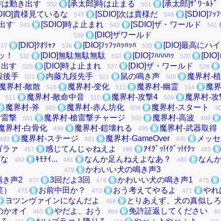
時は動き出す
[承太郎]時は止まる
[承太郎]ｻﾞﾜｰﾙﾄﾞ
552
551
SDIO]貴様見ているな
[SDIO]次は貴様だ
[SDIO]ﾌｯﾌ
547
546
き出す
[SDIO]時よ止まれ
[SDIO]ザ・ワールド
543
542
541
[DIO]ザワールド
539
[DIO]ｸｵﾘｬｧ
[DIO]ﾌｯﾌｯﾊｯﾊｯﾊ
[DIO]最高にハイ
537
536
535
ァッ！
[DIO]無駄無駄無駄
[DIO]ﾌﾊﾊﾊﾊｯ
[DI
532
531
530
き出す
[DIO]時よ止まれ
[DIO]ザ・ワールド
528
527
526
段後手
内藤九段先手
鼠の鳴き声
魔界村-植
522
521
520
魔界村-敵散
魔界村-变化
魔界村-幽霊
魔界
516
515
514
魔界村-敵命中音
魔界村-攻撃4
魔界村-攻
511
510
509
魔界村-斧
魔界村-赤ん坊化
魔界村-スタート
505
504
5
槍雷撃
魔界村-槍雷撃チャージ
魔界村-高波
501
500
499
魔界村-白骨化
魔界村-鎧壊れる
魔界村-武器取得
496
495
魔界村-ステージ
魔界村-GameOver
メッセ
492
491
490
ゴラァ
感じてんじゃねえよ
ｱｲｸﾞｯ!ｲｸﾞｯ!ｲｸｯ
487
486
485
だな
ｷﾓﾁｲ...
なんか足んねえよなあ？
なん
482
481
480
かわいい犬の鳴き声3
479
鳴き声2
3回だよ3回
かわいい犬の鳴き声1
477
476
475
笑）
お前中田か？
おう考えてやるよ
やれ
473
472
471
ヨツンヴァインになんだよ
とりあえず、犬の真似し
468
のかオイ
やだよ、おう
免許証返してください
465
464
46