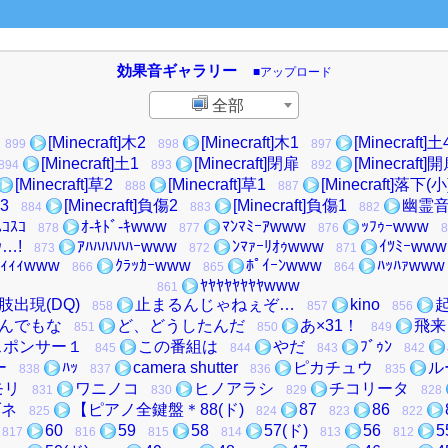
効果音ギャラリー
■アップロード
全部
[Minecraft]木2
[Minecraft]木1
[Minecraft]土
899
898
897
[Minecraft]土1
[Minecraft]閉扉
[Minecraft]
894
893
892
[Minecraft]草2
[Minecraft]草1
[Minecraft]落下(小
888
887
傷3
[Minecraft]負傷2
[Minecraft]負傷1
幽霊音
884
883
882
ｽｺｽｺ
ｵ-ｷﾄﾞ-ｷwww
ﾏﾝﾏﾐｰｱwww
ｯﾌｩｰwww
878
877
876
8
ｯ…!
ｱﾊﾊﾊﾊﾊﾊｰwww
ﾝﾏｧｰﾘｵｩwww
ｲﾂﾐｰwww
873
872
871
ﾟｨｨｨwww
ｸﾗｯｶｰwww
ﾎﾟｲｰﾝwww
ﾊｯﾊｧwww
866
865
864
ﾔﾔﾔﾔﾔﾔﾔﾔwww
861
肢出現(DQ)
止まるんじゃねぇぞ…
kino
858
857
856
んでもな
ど、どうしたんだ
あ×31！
飛来
851
850
849
スポンサー１
この番組は
やだ
ﾌﾞｩﾝ
845
844
843
842
ー
ﾊｯ
camera shutter
ピカチュウ
ル
838
837
836
835
モリ
ワニノコ
ヒノアラシ
チコリータ
831
830
829
828
ダネ
【ピアノ全鍵盤＊88(ド)
87
86
825
824
823
822
60
59
58
57(ド)
56
5
817
816
815
814
813
812