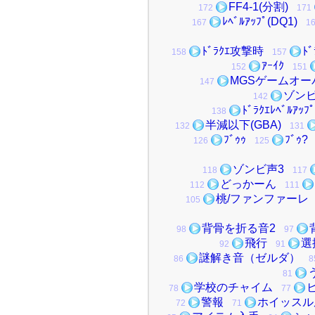
FF4-1(分割)
172
171
ﾚﾍﾞﾙｱｯﾌﾟ(DQ1)
167
1
ﾄﾞﾗｸｴ攻撃時
ﾄ
158
157
ｱｰｲｸ
152
151
MGSゲームオー
147
ゾン
142
ﾄﾞﾗｸｴﾚﾍﾞﾙｱｯﾌﾟ
138
半減以下(GBA)
132
131
ﾌﾞｩｩ
ﾌﾞｩ?
126
125
ゾンビ声3
118
117
どっかーん
112
111
桃/ファンファーレ
105
背骨を折る音2
98
97
飛行
選
92
91
謎解き音（ゼルダ）
86
8
81
学校のチャイム
78
77
警報
ホイッスル
72
71