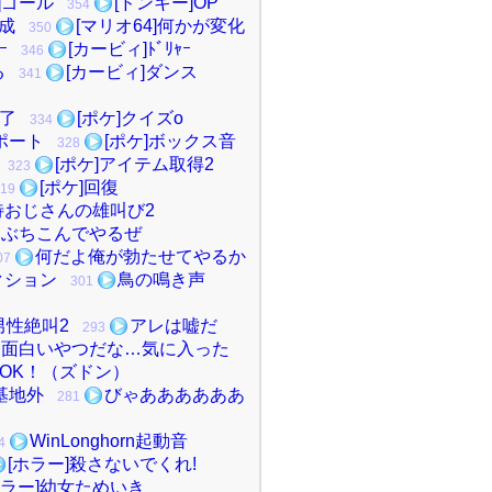
]ゴール
[ドンキー]OP
354
達成
[マリオ64]何かが変化
350
ｰ
[カービィ]ﾄﾞﾘｬｰ
346
る
[カービィ]ダンス
341
終了
[ポケ]クイズo
334
レポート
[ポケ]ボックス音
328
[ポケ]アイテム取得2
323
[ポケ]回復
19
待おじさんの雄叫び2
あぶちこんでやるぜ
何だよ俺が勃たせてやるか
07
クション
鳥の鳴き声
301
男性絶叫2
アレは嘘だ
293
面白いやつだな…気に入った
OK！（ズドン）
基地外
びゃああああああ
281
WinLonghorn起動音
4
[ホラー]殺さないでくれ!
ホラー]幼女ためいき