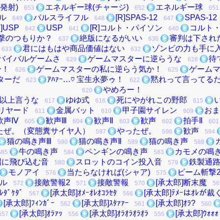
発射)
エネルギー球(チャージ)
エネルギー球
653
652
651
ル
パルスライフル
[R]SPAS-12
SPAS-12
649
648
647
R]USP
USP
[R]コルト・パイソン
コルト
642
641
640
撃のつもりか？
絶版になるがいい
審判は下され
637
636
君にはもはや商品価値はない
ゾンビの力も手に
633
632
バイバルゲームさ
ゲームマスターに逆らうな
待
629
628
ー！
ゲームマスターの私に逆らう気か！
ゲーム
626
625
ターだ
ｱﾊｧｰ…♡ 宝生永夢ゥ！
黙れって言ってる
623
622
やめろー！
620
以上言うな
ゆゆ式
死にやがれこの野郎
617
616
615
リヤード
金属バット
甲子園サイレン
おま
611
610
609
歓声Ⅳ
歓声Ⅲ
歓声Ⅱ
歓声
拍手Ⅱ
605
604
603
602
601
たぜ。（変態糞サイヤ人）
やったぜ。
歓声
597
596
594
猫の鳴き声Ⅲ
猫の鳴き声Ⅱ
猫の鳴き声
590
589
588
牛の鳴き声
ペンギンの鳴き声
カモメの鳴
585
584
583
沼に飛び込む音
スロットのコイン投入音
鉄製通
580
579
モノアイ
当たらなければ(シャア)
ビーム斬撃
576
575
ル
接敵警報2
接敵警報
[承太郎]断末魔
572
571
570
56
ﾀﾞｹﾀﾞ
[承太郎]ｵﾒｰｵﾚｵｺﾗｾﾀ
[承太郎]ﾃﾒｰはｵﾚが裁
567
566
[承太郎]ﾌｨﾝｶﾞｰ
[承太郎]ｽﾀｧｧｰ
[承太郎]ｵﾗ?
562
561
560
[承太郎]ｵﾗｧｯ
[承太郎]ｵﾗｵﾗｵﾗｵﾗ
[承太郎]ｳｫｫｫ
557
556
555