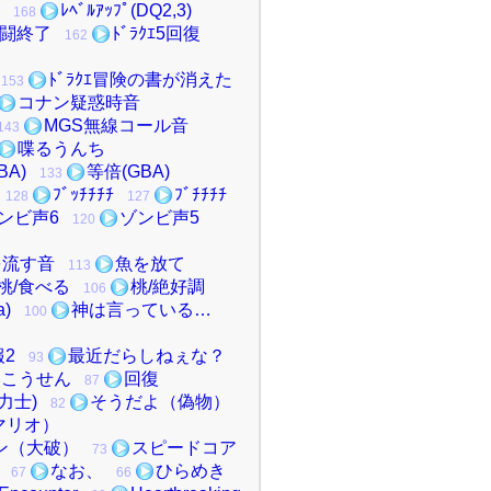
ﾚﾍﾞﾙｱｯﾌﾟ(DQ2,3)
168
ｴ戦闘終了
ﾄﾞﾗｸｴ5回復
162
ﾄﾞﾗｸｴ冒険の書が消えた
153
コナン疑惑時音
MGS無線コール音
143
喋るうんち
BA)
等倍(GBA)
133
ﾌﾞｯﾁﾁﾁﾁ
ﾌﾞﾁﾁﾁﾁ
128
127
ンビ声6
ゾンビ声5
120
を流す音
魚を放て
113
桃/食べる
桃/絶好調
106
a)
神は言っている…
100
2
最近だらしねぇな？
93
いこうせん
回復
87
力士)
そうだよ（偽物）
82
マリオ）
ン（大破）
スピードコア
73
なお、
ひらめき
67
66