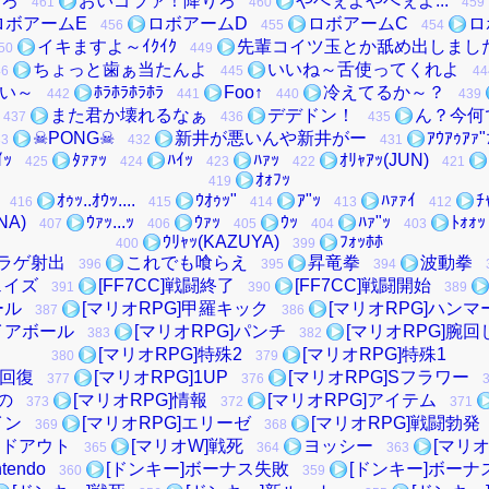
せろ
おいゴラァ！降りろ
やべぇよやべぇよ...
461
460
459
ロボアームE
ロボアームD
ロボアームC
ロ
456
455
454
イキますよ～ｲｸｲｸ
先輩コイツ玉とか舐め出しまし
50
449
ちょっと歯ぁ当たんよ
いいね～舌使ってくれよ
46
445
44
ちい～
ﾎﾗﾎﾗﾎﾗﾎﾗ
Foo↑
冷えてるか～？
442
441
440
439
また君か壊れるなぁ
デデドン！
ん？今何
437
436
435
☠PONG☠
新井が悪いんや新井がー
ｱｳｱｩｱｧ"
33
432
431
ｲｯ
ﾀｧｧｯ
ﾊｲｯ
ﾊｧｯ
ｵﾘｬｱｯ(JUN)
425
424
423
422
421
ｵｫﾌｯ
419
ｵｩｯ..ｵｳｯ....
ｳｵｩｯ"
ｱ"ｯ
ﾊｧｧｲ
ﾁ
416
415
414
413
412
NA)
ｳｧｯ...ｯ
ｳｧｯ
ｳｯ
ﾊｧ"ｯ
ﾄｫｫｯ
407
406
405
404
403
ｳﾘｬｯ(KAZUYA)
ﾌｫｯﾎﾎ
400
399
ラゲ射出
これでも喰らえ
昇竜拳
波動拳
396
395
394
フェイズ
[FF7CC]戦闘終了
[FF7CC]戦闘開始
391
390
389
ール
[マリオRPG]甲羅キック
[マリオRPG]ハンマ
387
386
ァイアボール
[マリオRPG]パンチ
[マリオRPG]腕回
383
382
[マリオRPG]特殊2
[マリオRPG]特殊1
380
379
]回復
[マリオRPG]1UP
[マリオRPG]Sフラワー
377
376
の
[マリオRPG]情報
[マリオRPG]アイテム
373
372
371
イン
[マリオRPG]エリーゼ
[マリオRPG]戦闘勃発
369
368
ードアウト
[マリオW]戦死
ヨッシー
[マリオ
365
364
363
ntendo
[ドンキー]ボーナス失敗
[ドンキー]ボー
360
359