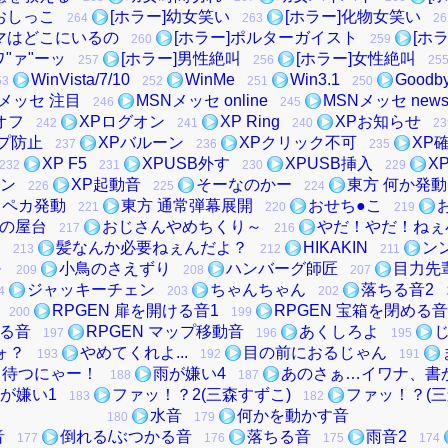
おしっこ
[ホラー]幼女笑い
[ホラー]化物女笑い
264
263
26
ママはどこにいるの
[ホラー]ポルターガイスト
[ホ
260
259
ワ"ァ"ーッ
[ホラー]男性絶叫
[ホラー]女性絶叫
257
256
25
WinVista/7/10
WinMe
Win3.1
Goodb
53
252
251
250
Nメッセ 注目
MSNメッセ online
MSNメッセ new
246
245
オフ
XPログオン
XP Ring
XPお知らせ
242
241
240
23
プ防止
XPバルーン
XPクリック不可
XP
237
236
235
XP F5
XPUSB外す
XPUSB挿入
X
232
231
230
229
ウン
XP起動音
そーなのかー
東方 何か発動
226
225
224
スペカ発動
東方 通常弾幕展開
おせち●こ
221
220
219
の屋台
おじさんやめちくり～
やだ！やだ！ねぇ
217
216
な
髪なんか必要ねぇんだよ？
HIKAKIN
ン
213
212
211
～
小鳥のさえずり
ハンバーグ師匠
目力先
209
208
207
ジャッキーチェン
ちゃんちゃん
落ちる音2
4
203
202
RPGEN 扉を開ける音1
RPGEN 宝箱を閉める音
200
199
ける音
RPGEN マップ移動音
あくしろよ
197
196
195
ォ？
やめてくれよ...
目の前におるじゃん
193
192
191
待つにゃー！
雨が嫌い4
あのさぁ…イワナ、書
188
187
が嫌い1
ファッ！？2(三森すずこ)
ファッ！？(三
183
182
水音
何かを動かす音
180
179
音
倒れる/ぶつかる音
落ちる音
雨音2
177
176
175
174