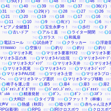
50(ド)
49
48
47
46
4
807
806
805
804
803
802
41
40
39
38
37
36(ド)
797
796
795
794
793
31
30
29(ド)
28
27
26
787
786
785
784
783
78
21
20
19
18
17
16
777
776
775
774
773
772
11
10
9
8(ド)
7
6
68
767
766
765
764
763
762
ド)＊ピアノ全鍵盤】
宝生永夢ゥ！
歩行
ド
757
756
755
古いドア
アルミ蓋
ライター開閉
748
747
746
745
ガラス
和風扉
742
741
電話コール
試合終了
クラッカー
浮遊
737
736
735
ｷﾗﾗﾗﾙﾙﾙﾙﾝ
空振り
釣り
釣り
釣り
730
729
728
727
7
マリオ3-死
マリオ3-要塞ｸﾘｱ2
マリオ3-要
724
723
722
マリオ3-豆の木
マリオ3-ｷﾉｺ出現
マリオ3-ﾊﾝﾏｰﾌﾞ
718
717
マリオ3-大ｼﾞｬﾝﾌﾟ
マリオ3-天井
マリオ3-
714
713
712
マリオ3-尻尾
マリオ3-ｷﾉｺ
マリオ3-ｼﾞｬﾝﾌﾟ
09
708
707
マリオ3-PAUSE
マリオ3-土管
マリオ3-ブロ
4
703
702
プへ
マリオ3-マップ選択
マリオ3-マップ移動
699
698
697
椅子を運ぶ音
扉5
扉4
扉3
扉2
3
692
691
690
689
ﾄﾞｫｫﾝ..ｶﾞｶﾞｶﾞﾘﾘﾘ
ﾄﾞｫｫﾝ..ﾄﾞｫｫﾝ..
ﾄﾞｫｫｫﾝ
5
684
683
682
ﾋﾞｭﾙﾙ
精液発射
ﾎﾟﾝ..
ﾎﾟﾝ
ｽﾎﾟﾝ
678
677
676
675
674
大時計
タイプ音
ファッ！？（林修）
670
669
668
66
歓声Ⅴ
熱盛（秋田）
唸り声
赤ちゃん泣き
664
663
662
RPG(着弾)
RPG
[R]クロスボウ
クロスボ
658
657
656