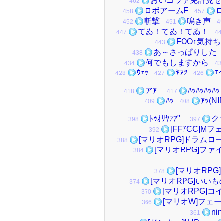
おいゴラァ免許見
462
ロボアームF
458
457
斬撃
鳴き声
452
451
4
てゐ！てゐ！てゐ！
447
4
FOO↑気持
443
あ～さっぱりした
438
何でもしますから
434
4
ｳｪｯ
ﾔｧﾂ
ｴ
428
427
426
アｱｰ
ﾊｯﾊｯﾊｯﾊｯ
418
417
ﾊｯ
ｱｯ(NI
409
408
ﾄｩｵﾘﾔｧｱ"ｰ
ク
398
397
[FF7CC]M
392
[マリオRPG]ドラムロ
388
[マリオRPG]フ
384
[マリオRPG
378
[マリオRPG]いいも
374
[マリオRPG]コ
370
[マリオW]フェ
366
ni
361