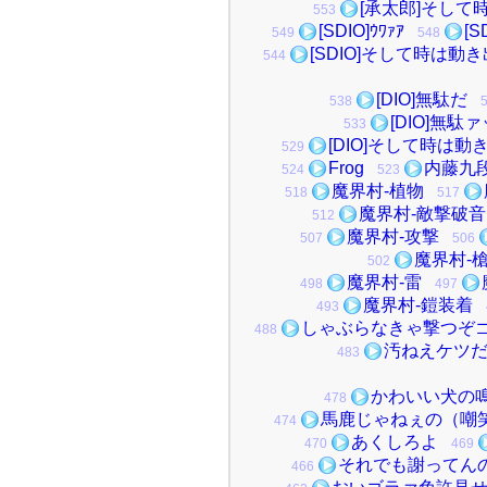
[承太郎]そして
553
[SDIO]ｳﾜｧｱ
[
549
548
[SDIO]そして時は動
544
[DIO]無駄だ
538
[DIO]無駄
533
[DIO]そして時は動
529
Frog
内藤九
524
523
魔界村-植物
518
517
魔界村-敵撃破音
512
魔界村-攻撃
507
506
魔界村-
502
魔界村-雷
498
497
魔界村-鎧装着
493
しゃぶらなきゃ撃つぞ
488
汚ねえケツ
483
かわいい犬の
478
馬鹿じゃねぇの（嘲
474
あくしろよ
470
469
それでも謝ってん
466