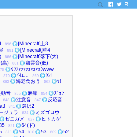
4
[Minecraft]土3
896
開扉
[Minecraft]草4
891
)
[Minecraft]落下(大)
886
(高)
幽霊音(低)
881
ｳﾜｱｧｧｧｧｫｫｫｫｫｳwww
75
ｲｲｴ…
ｳﾝ!
870
869
海老食おう
ﾔ!
863
862
起動音
麻痺
ｽﾞｫﾝ
855
854
注意音
反応音
848
847
atf
選択2
841
ージュラ
ミズゴロウ
834
ゼニガメ
ヒトカゲ
827
85
64(ド)
821
5
54
53
52
811
810
809