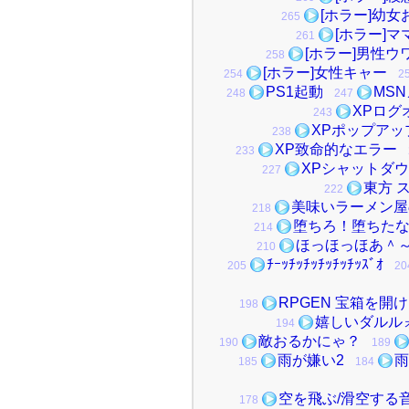
[ホラー]幼女
265
[ホラー]
261
[ホラー]男性ウ
258
[ホラー]女性キャー
254
2
PS1起動
MS
248
247
XPログ
243
XPポップアッ
238
XP致命的なエラー
233
XPシャットダ
227
東方 
222
美味いラーメン屋
218
堕ちろ！堕ちた
214
ほっほっほあ＾
210
ﾁｰｯﾁｯﾁｯﾁｯﾁｯﾁｯｽﾞｵ
205
20
RPGEN 宝箱を開
198
嬉しいダルル
194
敵おるかにゃ？
190
189
雨が嫌い2
雨
185
184
空を飛ぶ/滑空する
178