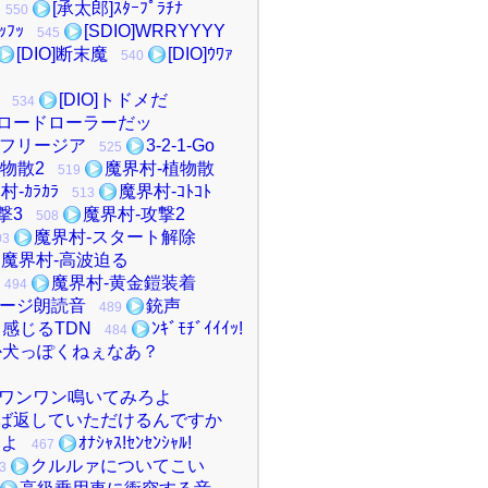
[承太郎]ｽﾀｰﾌﾟﾗﾁﾅ
550
ｯﾌｯ
[SDIO]WRRYYYY
545
[DIO]断末魔
[DIO]ｳﾜｧ
540
[DIO]トドメだ
534
O]ロードローラーだッ
フリージア
3-2-1-Go
525
物散2
魔界村-植物散
519
村-ｶﾗｶﾗ
魔界村-ｺﾄｺﾄ
513
撃3
魔界村-攻撃2
508
魔界村-スタート解除
03
魔界村-高波迫る
魔界村-黄金鎧装着
494
ージ朗読音
銃声
489
感じるTDN
ﾝｷﾞﾓﾁﾞｲｲｲｯ!
484
か犬っぽくねぇなあ？
ワンワン鳴いてみろよ
ば返していただけるんですか
ろよ
ｵﾅｼｬｽ!ｾﾝｾﾝｼｬﾙ!
467
クルルァについてこい
3