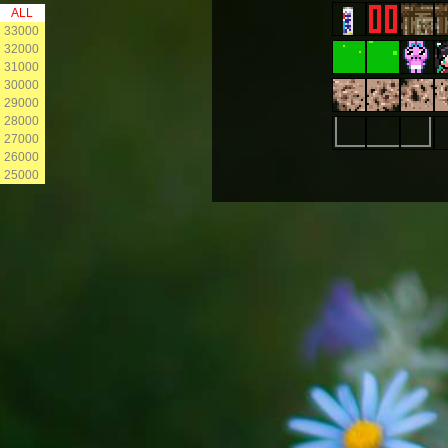
ALL
33000
32000
31000
30000
29000
28000
27000
26000
25000