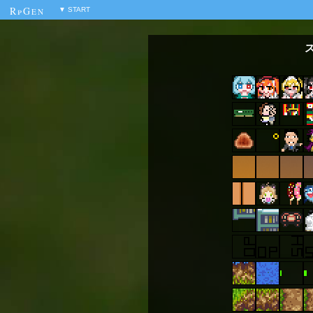
RpG
▼ START
EN